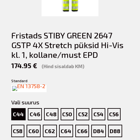
Fristads STIBY GREEN 2647
GSTP 4X Stretch püksid Hi-Vis
kl. 1, kollane/must EPD
174.95 €
(Hind sisaldab KM)
Standard
Vali suurus
C44
C46
C48
C50
C52
C54
C56
C58
C60
C62
C64
C66
D84
D88