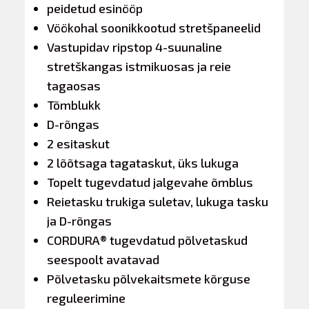
peidetud esinööp
Vöökohal soonikkootud stretšpaneelid
Vastupidav ripstop 4-suunaline
stretškangas istmikuosas ja reie
tagaosas
Tõmblukk
D-rõngas
2 esitaskut
2 lõõtsaga tagataskut, üks lukuga
Topelt tugevdatud jalgevahe õmblus
Reietasku trukiga suletav, lukuga tasku
ja D-rõngas
CORDURA® tugevdatud põlvetaskud
seespoolt avatavad
Põlvetasku põlvekaitsmete kõrguse
reguleerimine