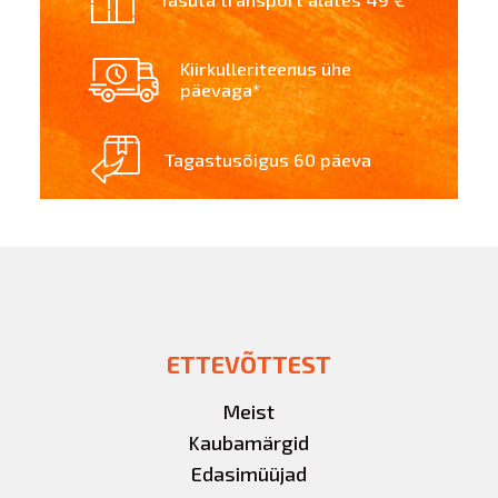
Kiirkulleriteenus ühe
päevaga*
Tagastusõigus 60 päeva
ETTEVÕTTEST
Meist
Kaubamärgid
Edasimüüjad