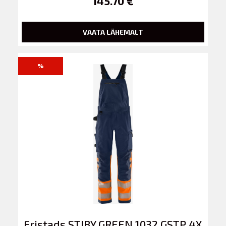
145.70 €
VAATA LÄHEMALT
%
Fristads STIBY GREEN 1032 GSTP 4X