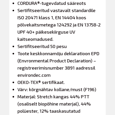
CORDURA®-tugevdatud sääreots
Sertifitseeritud vastavalt standardile
ISO 20471 klass 1, EN 14404 koos
põlvekaitsmetega 124292 ja EN 13758-2
UPF 40+ päikesekiirguse UV
kaitseomadused.
Sertifitseeritud 50 pesu
Toote keskkonnamõju deklaratioon EPD
(Envronmental Product Declaration) –
registreerimisnumber 3891 aadressil
environdec.com
OEKO-TEX® sertifikaat.
Värv: kõrgnähtav kollane/must (F196)
Materjal: Stretch kangas 44% PTT
(osaliselt biopõhine materjal), 44%
polüester, 12% taaskasutatud