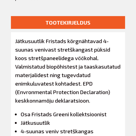
TOOTEKIRJELDUS
Jätkusuutlik Fristads kõrgnähtavad 4-
suunas venivast stretškangast püksid
koos stretšpaneelidega vöökohal.
Valmistatud biopõhistest ja taaskasutatud
materjalidest ning tugevdatud
enimkuluvatest kohtadest. EPD
(Envronmental Protection Declaration)
keskkonnamõju deklaratsioon.
Osa Fristads Greeni kollektsioonist
Jätkusuutlik
4-suunas veniv stretškangas