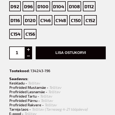
D92
D96
D100
D104
D108
D112
D116
D120
C146
C148
C150
C152
C154
C156
LISA OSTUKORVI
Tootekood:
134243-196
Saadavus:
Keskladu -
Tellitav
Profiriided Mustamäe -
Tellitav
Profiriided Lasnamäe -
Tellitav
Profiriided Tartu -
Tellitav
Profiriided Pärnu -
Tellitav
Profiriided Rakvere -
Tellitav
Tarnija laos -
Tellitav (Tarneaeg 4-21 tööpäeva)
E-pood -
Tellitav