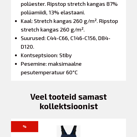
polüester. Ripstop stretch kangas 87%
polüamiidi, 13% elastaani.
Kaal: Stretch kangas 260 g/m². Ripstop
stretch kangas 260 g/m².
Suurused: C44-C66, C146-C156, D84-
D120.
Kontseptsioon: Stiby
Pesemine: maksimaalne
pesutemperatuur 60°C
Veel tooteid samast
kollektsioonist
%