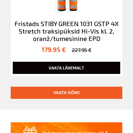
Fristads STIBY GREEN 1031 GSTP 4X
Stretch traksipüksid Hi-Vis kl. 2,
oranž/tumesinine EPD
179.95 €
227.95 €
VAATA LÄHEMALT
VAATA KÕIKI
Tasuta transport alates 49 €