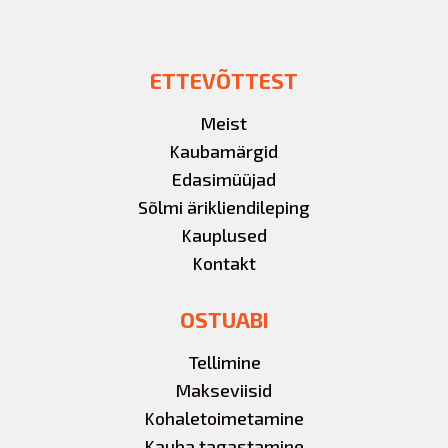
ETTEVÕTTEST
Meist
Kaubamärgid
Edasimüüjad
Sõlmi ärikliendileping
Kauplused
Kontakt
OSTUABI
Tellimine
Makseviisid
Kohaletoimetamine
Kauba tagastamine