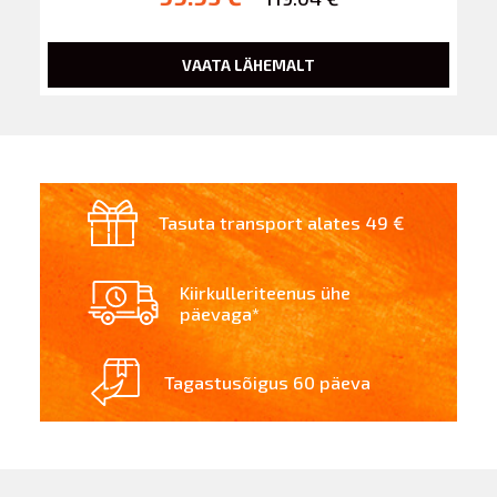
VAATA LÄHEMALT
Tasuta transport alates 49 €
Kiirkulleriteenus ühe
päevaga*
Tagastusõigus 60 päeva