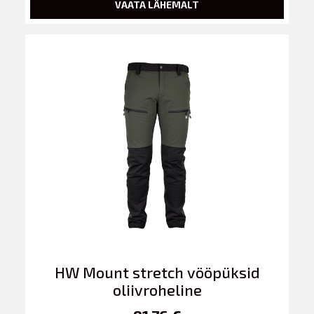
VAATA LÄHEMALT
HW Mount stretch vööpüksid
oliivroheline