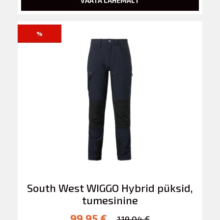
VAATA LÄHEMALT
%
South West WIGGO Hybrid püksid,
tumesinine
99.95 €
119.04 €