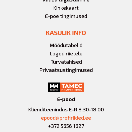
Kinkekaart
E-poe tingimused
KASULIK INFO
Mõõdutabelid
Logod riietele
Turvatähised
Privaatsustingimused
E-pood
Klienditeenindus E-R 8.30-18:00
epood@profiriided.ee
+372 5656 1627