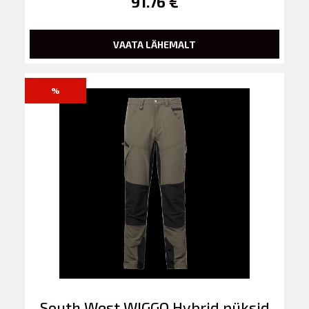
91.76 €
VAATA LÄHEMALT
%
South West WIGGO Hybrid püksid