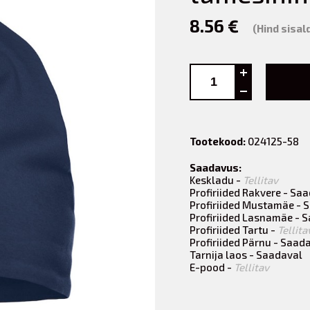
8.56 €
(Hind sisa
Tootekood:
024125-58
Saadavus:
Keskladu -
Tellitav
Profiriided Rakvere - Sa
Profiriided Mustamäe - 
Profiriided Lasnamäe - 
Profiriided Tartu -
Tellita
Profiriided Pärnu - Saad
Tarnija laos - Saadaval
E-pood -
Tellitav