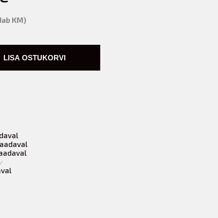
ldab KM)
LISA OSTUKORVI
adaval
Saadaval
Saadaval
v
aval