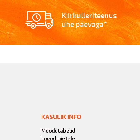
Kiirkulleriteenus
ühe päevaga*
KASULIK INFO
Mõõdutabelid
Logod riietele