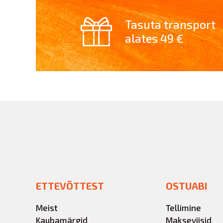
Tasuta transport
alates 49 €
ETTEVÕTTEST
OSTUABI
Meist
Tellimine
Kaubamärgid
Makseviisid