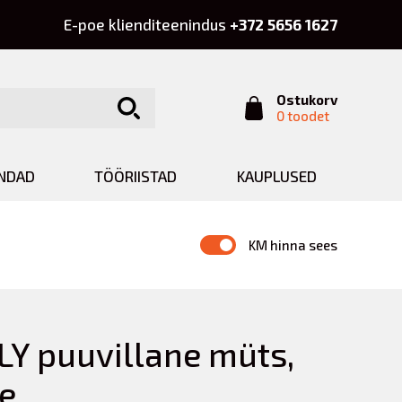
E-poe klienditeenindus
+372 5656 1627
Ostukorv
0 toodet
INDAD
TÖÖRIISTAD
KAUPLUSED
KM hinna sees
LY puuvillane müts,
e