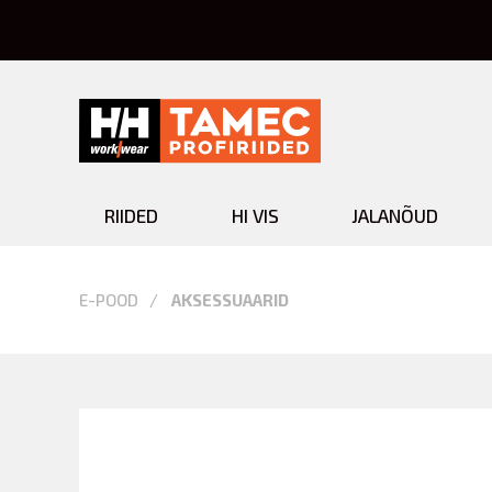
RIIDED
HI VIS
JALANÕUD
Aksessuaarid
E-POOD
AKSESSUAARID