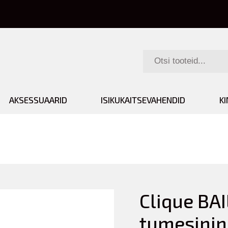
AKSESSUAARID
ISIKUKAITSEVAHENDID
K
Clique BAI
tumesinin