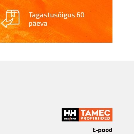
Tagastusõigus 60
päeva
E-pood