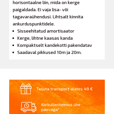
horisontaalne liin, mida on kerge
paigaldada. Ei vaja lisa- või
tagavaraühendusi. Lihtsalt kinnita
ankurduspunktidele.
Sisseehitatud amortisaator
Kerge, lihtne kaasas kanda
Kompaktselt kandekotti pakendatav
Saadaval pikkused 10m ja 20m.
Tasuta transport alates 49 €
Kiirkulleriteenus ühe
päevaga*