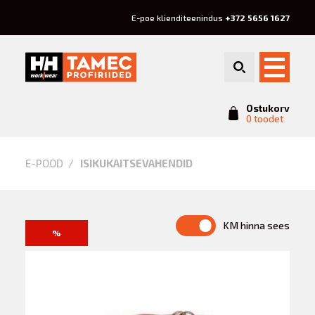
E-poe klienditeenindus
+372 5656 1627
Ostukorv
0 toodet
Isikukaitsevahendid
E-POOD
ISIKUKAITSEVAHENDID
KM hinna sees
%