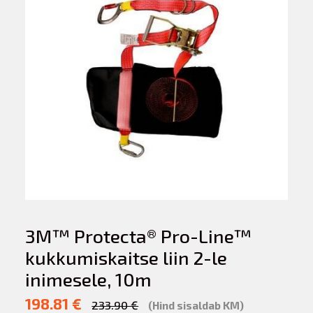
3M™ Protecta® Pro-Line™
kukkumiskaitse liin 2-le
inimesele, 10m
198.81 €
233.90 €
(Hind sisaldab KM)