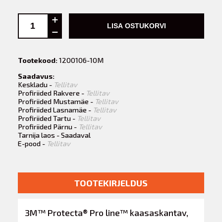
LISA OSTUKORVI
Tootekood:
1200106-10M
Saadavus:
Keskladu -
Tellitav
Profiriided Rakvere -
Tellitav
Profiriided Mustamäe -
Tellitav
Profiriided Lasnamäe -
Tellitav
Profiriided Tartu -
Tellitav
Profiriided Pärnu -
Tellitav
Tarnija laos - Saadaval
E-pood -
Tellitav
TOOTEKIRJELDUS
3M™ Protecta® Pro line™ kaasaskantav,