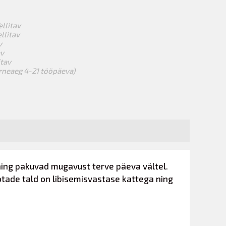
ellitav
ellitav
v
av
itav
arneaeg 4-21 tööpäeva)
 ning pakuvad mugavust terve päeva vältel.
kotade tald on libisemisvastase kattega ning