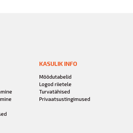
KASULIK INFO
Mõõdutabelid
Logod riietele
amine
Turvatähised
amine
Privaatsustingimused
sed