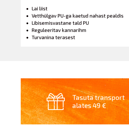
Lai liist
Vetthülgav PU-ga kaetud nahast pealdis
Libisemisvastane tald PU
Reguleeritav kannarihm
Turvanina terasest
Tasuta transport
alates 49 €