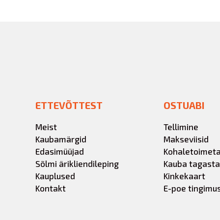
ETTEVÕTTEST
OSTUABI
Meist
Tellimine
Kaubamärgid
Makseviisid
Edasimüüjad
Kohaletoimet
Sõlmi ärikliendileping
Kauba tagast
Kauplused
Kinkekaart
Kontakt
E-poe tingimu