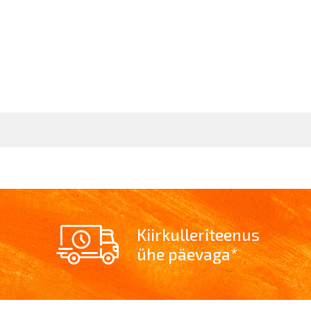
Kiirkulleriteenus
ühe päevaga*