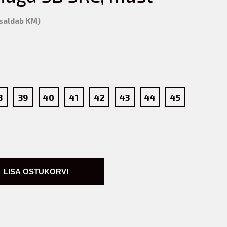
isaldab KM)
8
39
40
41
42
43
44
45
LISA OSTUKORVI