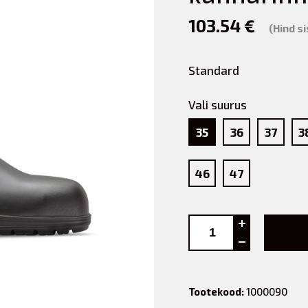
103.54 €
(Hind s
Standard
Vali suurus
35
36
37
3
46
47
Tootekood:
1000090