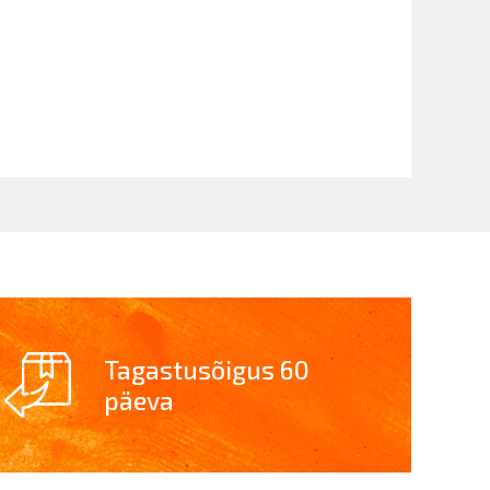
Tagastusõigus 60
päeva