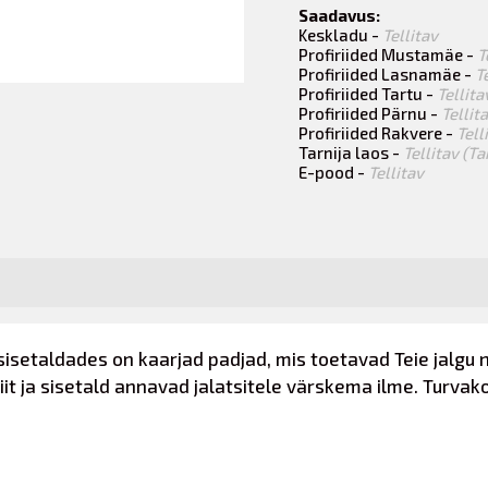
Saadavus:
Keskladu -
Tellitav
Profiriided Mustamäe -
T
Profiriided Lasnamäe -
T
Profiriided Tartu -
Tellita
Profiriided Pärnu -
Tellit
Profiriided Rakvere -
Tell
Tarnija laos -
Tellitav (T
E-pood -
Tellitav
sisetaldades on kaarjad padjad, mis toetavad Teie jalgu
iit ja sisetald annavad jalatsitele värskema ilme. Turva