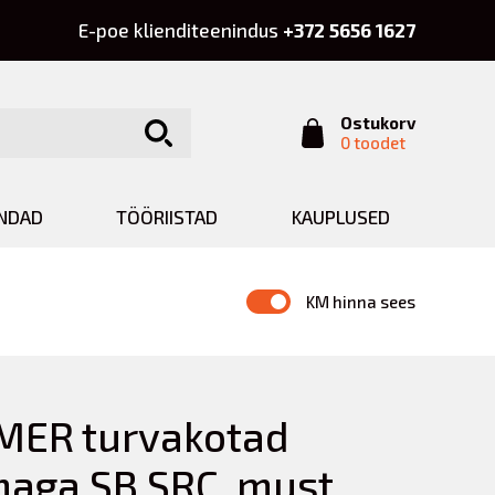
E-poe klienditeenindus
+372 5656 1627
Ostukorv
0 toodet
INDAD
TÖÖRIISTAD
KAUPLUSED
KM hinna sees
MER turvakotad
aga SB SRC, must