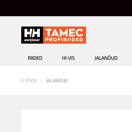
RIIDED
HI VIS
JALANÕUD
Jalanõud
E-POOD
JALANÕUD