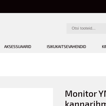
AKSESSUAARID
ISIKUKAITSEVAHENDID
K
Monitor Y
kannarihm