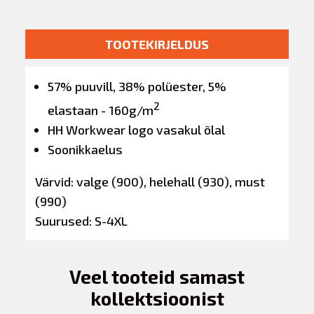
TOOTEKIRJELDUS
57% puuvill, 38% polüester, 5%
2
elastaan - 160g/m
HH Workwear logo vasakul õlal
Soonikkaelus
Värvid: valge (900), helehall (930), must
(990)
Suurused: S-4XL
Veel tooteid samast
kollektsioonist