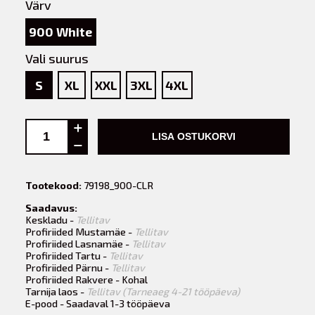
Värv
900 White
Vali suurus
S
XL
XXL
3XL
4XL
LISA OSTUKORVI
Tootekood:
79198_900-CLR
Saadavus:
Keskladu -
Tellitav
Profiriided Mustamäe -
Tellitav
Profiriided Lasnamäe -
Tellitav
Profiriided Tartu -
Tellitav
Profiriided Pärnu -
Tellitav
Profiriided Rakvere - Kohal
Tarnija laos -
Tellitav (Tarneaeg 4-21 tööpäeva)
E-pood - Saadaval 1-3 tööpäeva