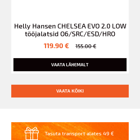
Helly Hansen CHELSEA EVO 2.0 LOW
tööjalatsid O6/SRC/ESD/HRO
119.90 €
155.00 €
VAATA LÄHEMALT
VAATA KÕIKI
Tasuta transport alates 49 €