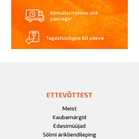
Kiirkulleriteenus ühe
päevaga*
Tagastusõigus 60 päeva
ETTEVÕTTEST
Meist
Kaubamärgid
Edasimüüjad
Sõlmi ärikliendileping