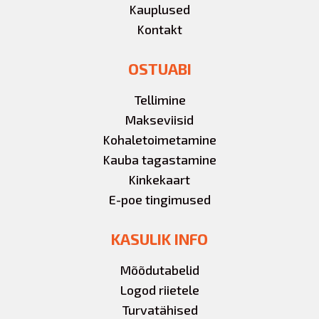
Kauplused
Kontakt
OSTUABI
Tellimine
Makseviisid
Kohaletoimetamine
Kauba tagastamine
Kinkekaart
E-poe tingimused
KASULIK INFO
Mõõdutabelid
Logod riietele
Turvatähised