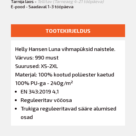
Tarnija laos -
Tellitav (Tarneaeg 4-21 tööpäeva)
E-pood - Saadaval 1-3 tööpäeva
TOOTEKIRJELDUS
Helly Hansen Luna vihmapüksid naistele.
Värvus: 990 must
Suurused: XS-2XL
Materjal: 100% kootud polüester kaetud
100% PU-ga - 240g/m²
EN 343:2019 4,1
Reguleeritav vööosa
Trukiga reguleeritavad sääre alumised
osad