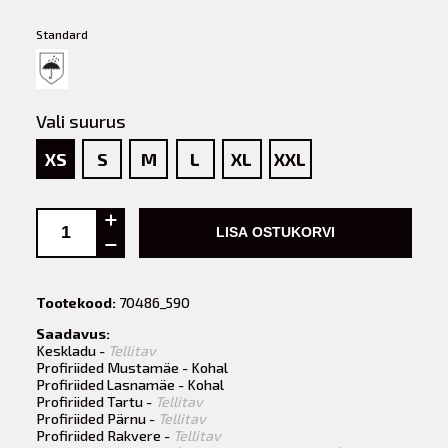
Standard
Vali suurus
XS
S
M
L
XL
XXL
LISA OSTUKORVI
Tootekood:
70486_590
Saadavus:
Keskladu -
Tellitav
Profiriided Mustamäe - Kohal
Profiriided Lasnamäe - Kohal
Profiriided Tartu -
Tellitav
Profiriided Pärnu -
Tellitav
Profiriided Rakvere -
Tellitav