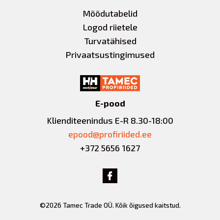
Mõõdutabelid
Logod riietele
Turvatähised
Privaatsustingimused
E-pood
Klienditeenindus E-R 8.30-18:00
epood@profiriided.ee
+372 5656 1627
©2026 Tamec Trade OÜ. Kõik õigused kaitstud.