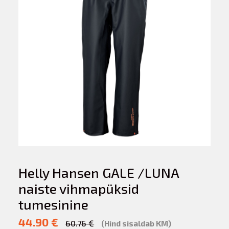
Helly Hansen GALE /LUNA
naiste vihmapüksid
tumesinine
44.90 €
60.76 €
(Hind sisaldab KM)