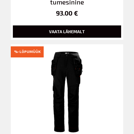
tumesinine
93.00 €
VAATA LÄHEMALT
%-LÕPUMÜÜK