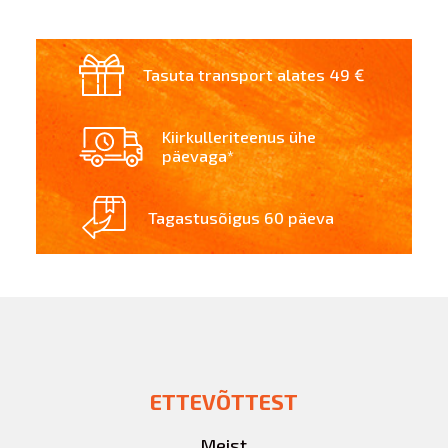
Tasuta transport alates 49 €
Kiirkulleriteenus ühe
päevaga*
Tagastusõigus 60 päeva
ETTEVÕTTEST
Meist