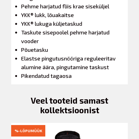
Pehme harjatud fliis krae siseküljel
YKK® lukk, lõuakaitse
YKK® lukuga küljetaskud
Taskute sisepoolel pehme harjatud
vooder
Põuetasku
Elastse pingutusnööriga reguleeritav
alumine äära, pingutamine taskust
Pikendatud tagaosa
Veel tooteid samast
kollektsioonist
%-LÕPUMÜÜK