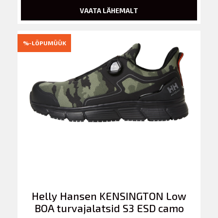
VAATA LÄHEMALT
%-LÕPUMÜÜK
Helly Hansen KENSINGTON Low
BOA turvajalatsid S3 ESD camo