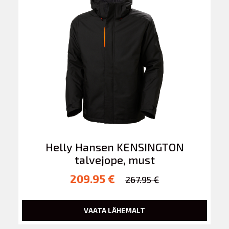
Helly Hansen KENSINGTON
talvejope, must
209.95 €
267.95 €
VAATA LÄHEMALT