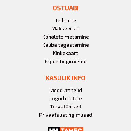
OSTUABI
Tellimine
Makseviisid
Kohaletoimetamine
Kauba tagastamine
Kinkekaart
E-poe tingimused
KASULIK INFO
Mõõdutabelid
Logod riietele
Turvatähised
Privaatsustingimused