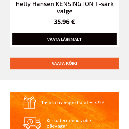
Helly Hansen KENSINGTON T-särk
valge
35.96 €
VAATA LÄHEMALT
VAATA KÕIKI
Tasuta transport alates 49 €
Kiirkulleriteenus ühe
päevaga*