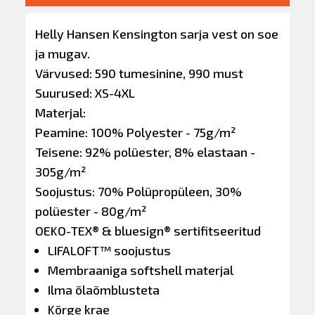
Helly Hansen Kensington sarja vest on soe
ja mugav.
Värvused: 590 tumesinine, 990 must
Suurused: XS-4XL
Materjal:
Peamine: 100% Polyester - 75g/m²
Teisene: 92% polüester, 8% elastaan -
305g/m²
Soojustus: 70% Polüpropüleen, 30%
polüester - 80g/m²
OEKO-TEX® & bluesign® sertifitseeritud
LIFALOFT™ soojustus
Membraaniga softshell materjal
Ilma õlaõmblusteta
Kõrge krae