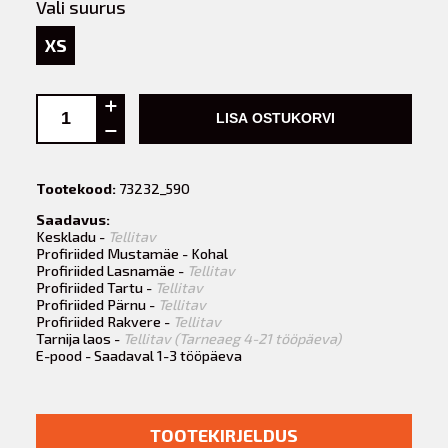
Vali suurus
XS
LISA OSTUKORVI
Tootekood:
73232_590
Saadavus:
Keskladu -
Tellitav
Profiriided Mustamäe - Kohal
Profiriided Lasnamäe -
Tellitav
Profiriided Tartu -
Tellitav
Profiriided Pärnu -
Tellitav
Profiriided Rakvere -
Tellitav
Tarnija laos -
Tellitav (Tarneaeg 4-21 tööpäeva)
E-pood - Saadaval 1-3 tööpäeva
TOOTEKIRJELDUS