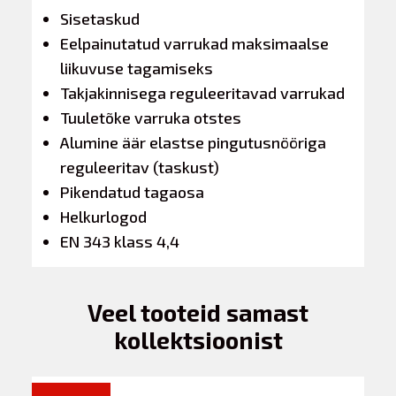
Sisetaskud
Eelpainutatud varrukad maksimaalse
liikuvuse tagamiseks
Takjakinnisega reguleeritavad varrukad
Tuuletõke varruka otstes
Alumine äär elastse pingutusnööriga
reguleeritav (taskust)
Pikendatud tagaosa
Helkurlogod
EN 343 klass 4,4
Veel tooteid samast
kollektsioonist