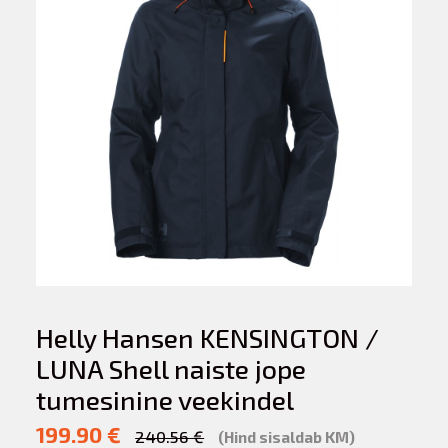
Helly Hansen KENSINGTON /
LUNA Shell naiste jope
tumesinine veekindel
199.90 €
240.56 €
(Hind sisaldab KM)