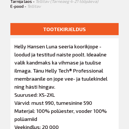
Tarnija laos -
Tellitav (Tarneaeg 4-21 tööpäeva)
E-pood -
Tellitav
TOOTEKIRJELDUS
Helly Hansen Luna seeria koorikjope -
loodud ja testitud naiste poolt. Ideaalne
valik kandmaks ka vihmase ja tuulise
ilmaga. Tänu Helly Tech® Professional
membraanile on jope vee- ja tuulekindel
ning hästi hingav.
Suurused: XS-2XL
Värvid: must 990, tumesinine 590
Materjal: 100% polüester, vooder 100%
polüamiid
Veekindlus: 20 000