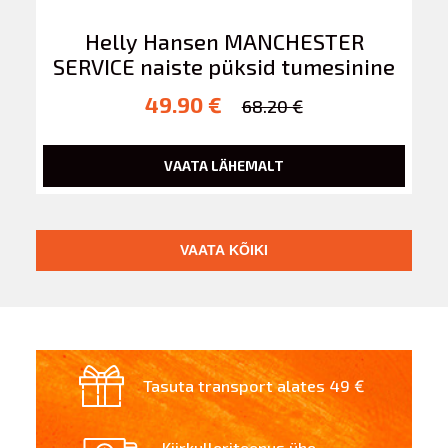
Helly Hansen MANCHESTER
SERVICE naiste püksid tumesinine
49.90 €
68.20 €
VAATA LÄHEMALT
VAATA KÕIKI
Tasuta transport alates 49 €
Kiirkulleriteenus ühe