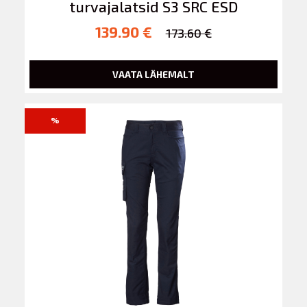
turvajalatsid S3 SRC ESD
139.90 €
173.60 €
VAATA LÄHEMALT
%