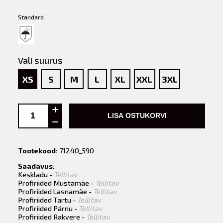
Standard
Vali suurus
XS
S
M
L
XL
XXL
3XL
LISA OSTUKORVI
Tootekood:
71240_590
Saadavus:
Keskladu -
Tellitav
Profiriided Mustamäe -
Tellitav
Profiriided Lasnamäe -
Tellitav
Profiriided Tartu -
Tellitav
Profiriided Pärnu -
Tellitav
Profiriided Rakvere -
Tellitav