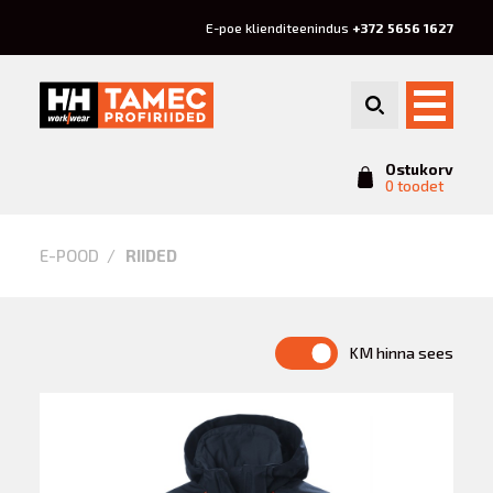
E-poe klienditeenindus
+372 5656 1627
Ostukorv
0 toodet
Riided
E-POOD
RIIDED
KM hinna sees