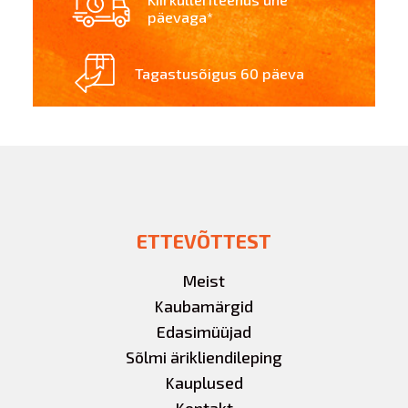
päevaga*
Tagastusõigus 60 päeva
ETTEVÕTTEST
Meist
Kaubamärgid
Edasimüüjad
Sõlmi ärikliendileping
Kauplused
Kontakt