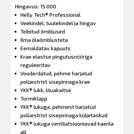
Hingavus: 15 000
Helly Tech® Professional
Veekindel, tuulekindel ja hingav
Teibitud õmblused
Ilma õlaõmblusteta
Eemaldatav kapuuts
Krae elastse pingutusnööriga
reguleeritav
Vooderdatud, pehme harjatud
polüestrist sisepinnaga krae
YKK® lukk, lõuakaitse
Tormiklapp
YKK® lukuga, pehmest harjatud
polüestrist sisepinnaga küljetaskud
YKK® lukuga ventilatsiooniavad kaenla
all