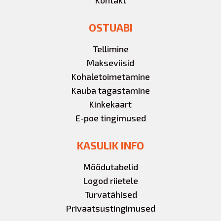
OSTUABI
Tellimine
Makseviisid
Kohaletoimetamine
Kauba tagastamine
Kinkekaart
E-poe tingimused
KASULIK INFO
Mõõdutabelid
Logod riietele
Turvatähised
Privaatsustingimused