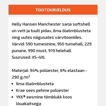
TOOTEKIRJELDUS
Helly Hansen Manchester sarja softshell
on vett ja tuult pidav, ilma õlaõmblusteta
ning uutes nägusates värvitoonides.
Värvid: 590 tumesinine, 950 tumehall, 229
punane, 990 must, 919 helehall
Suurused: XS-4XL
Materjal: 94% polüester, 6% elastaan -
290 g
/m²
Ilma õlaõmblusteta
Krae sees pehme polüester
YKK® eesmine tõmblukk koos
lõuakaitsega