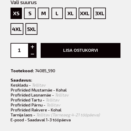
Vali suurus
XS
S
M
L
XL
XXL
3XL
4XL
5XL
LISA OSTUKORVI
Tootekood:
74085_590
Saadavus:
Keskladu -
Tellitav
Profiriided Mustamäe - Kohal
Profiriided Lasnamäe -
Tellitav
Profiriided Tartu -
Tellitav
Profiriided Pärnu -
Tellitav
Profiriided Rakvere - Kohal
Tarnija laos -
Tellitav (Tarneaeg 4-21 tööpäeva)
E-pood - Saadaval 1-3 tööpäeva