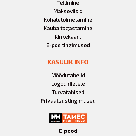
Tellimine
Makseviisid
Kohaletoimetamine
Kauba tagastamine
Kinkekaart
E-poe tingimused
KASULIK INFO
Mõõdutabelid
Logod riietele
Turvatähised
Privaatsustingimused
E-pood