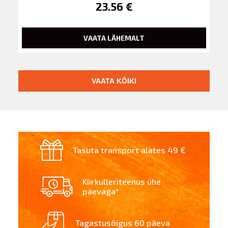
23.56 €
VAATA LÄHEMALT
VAATA KÕIKI
Tasuta transport alates 49 €
Kiirkulleriteenus ühe
päevaga*
Tagastusõigus 60 päeva