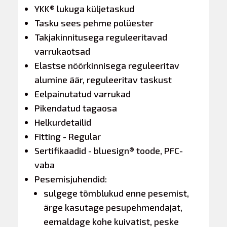
YKK® lukuga küljetaskud
Tasku sees pehme polüester
Takjakinnitusega reguleeritavad
varrukaotsad
Elastse nöörkinnisega reguleeritav
alumine äär, reguleeritav taskust
Eelpainutatud varrukad
Pikendatud tagaosa
Helkurdetailid
Fitting - Regular
Sertifikaadid - bluesign® toode, PFC-
vaba
Pesemisjuhendid:
sulgege tõmblukud enne pesemist,
ärge kasutage pesupehmendajat,
eemaldage kohe kuivatist, peske