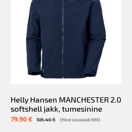
Helly Hansen MANCHESTER 2.0
softshell jakk, tumesinine
79.90 €
105.40 €
(Hind sisaldab KM)