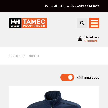
E-poe klienditeenindus
+372 5656 1627
Ostukorv
0 toodet
Riided
E-POOD
RIIDED
KM hinna sees