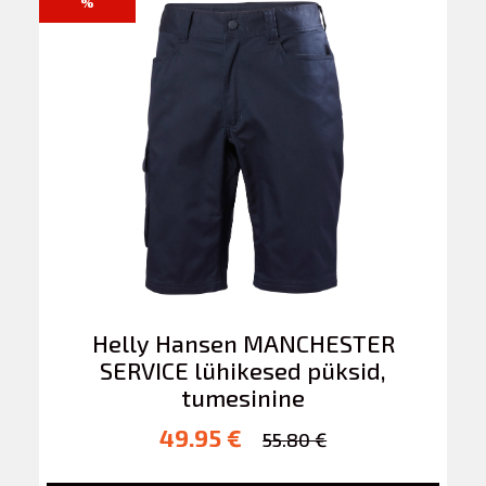
%
Helly Hansen MANCHESTER
SERVICE lühikesed püksid,
tumesinine
49.95 €
55.80 €