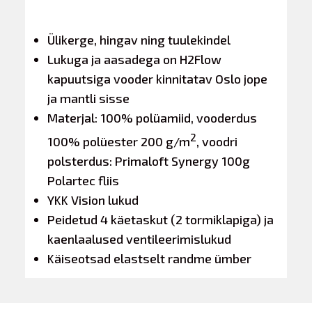
Ülikerge,
hingav ning tuulekindel
Lukuga ja aasadega on H2Flow
kapuutsiga vooder kinnitatav Oslo jope
ja mantli sisse
Materjal: 100% polüamiid, vooderdus
2
100% polüester 200 g/m
, v
oodri
polsterdus: Primaloft Synergy 100g
Polartec fliis
YKK Vision lukud
Pei
detud 4 käetaskut (2 tormiklapiga) ja
kaenlaalused ventileerimislukud
Käiseotsad elastselt randme ümber