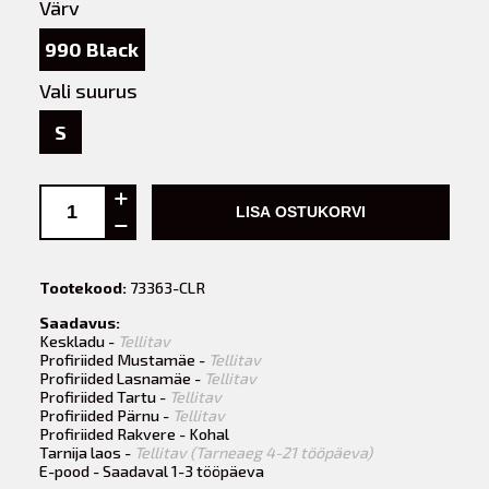
Värv
990 Black
Vali suurus
S
LISA OSTUKORVI
Tootekood:
73363-CLR
Saadavus:
Keskladu -
Tellitav
Profiriided Mustamäe -
Tellitav
Profiriided Lasnamäe -
Tellitav
Profiriided Tartu -
Tellitav
Profiriided Pärnu -
Tellitav
Profiriided Rakvere - Kohal
Tarnija laos -
Tellitav (Tarneaeg 4-21 tööpäeva)
E-pood - Saadaval 1-3 tööpäeva