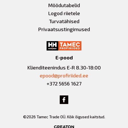
Mõõdutabelid
Logod riietele
Turvatähised
Privaatsustingimused
E-pood
Klienditeenindus E-R 8.30-18:00
epood@profiriided.ee
+372 5656 1627
©2026 Tamec Trade OÜ. Kõik õigused kaitstud.