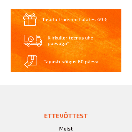
Tasuta transport alates 49 €
Kiirkulleriteenus ühe
päevaga*
Tagastusõigus 60 päeva
ETTEVÕTTEST
Meist