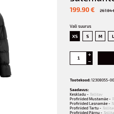
199.90 €
267.84 
Vali suurus
XS
S
M
Tootekood:
12308055-0
Saadavus:
Keskladu -
Tellitav
Profiriided Mustamäe -
T
Profiriided Lasnamäe -
T
Profiriided Tartu -
Tellita
Profiriided Pärnu -
Tellit