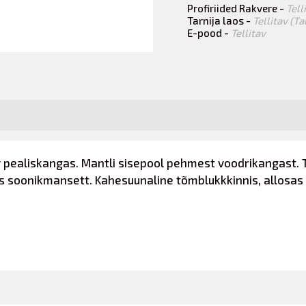
Profiriided Rakvere -
Tell
Tarnija laos -
Tellitav (T
E-pood -
Tellitav
v pealiskangas. Mantli sisepool pehmest voodrikangast. 
es soonikmansett. Kahesuunaline tõmblukkkinnis, allosas 