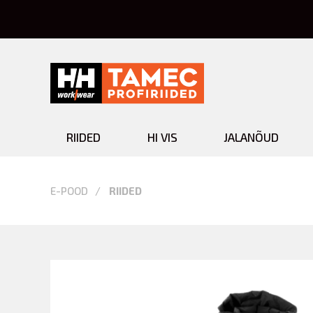
RIIDED
HI VIS
JALANÕUD
Riided
E-POOD
RIIDED