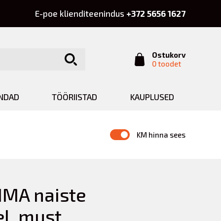
E-poe klienditeenindus
+372 5656 1627
Ostukorv
0 toodet
INDAD
TÖÖRIISTAD
KAUPLUSED
KM hinna sees
MA naiste
l, must