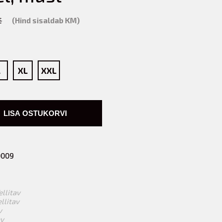
€
(Hind sisaldab KM)
L
XL
XXL
LISA OSTUKORVI
0009
ellitav
ellitav
v
av