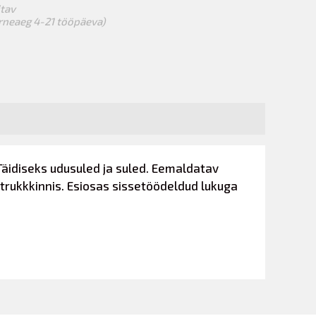
itav
arneaeg 4-21 tööpäeva)
Täidiseks udusuled ja suled. Eemaldatav
trukkkinnis. Esiosas sissetöödeldud lukuga