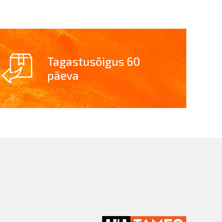
Tagastusõigus 60
päeva