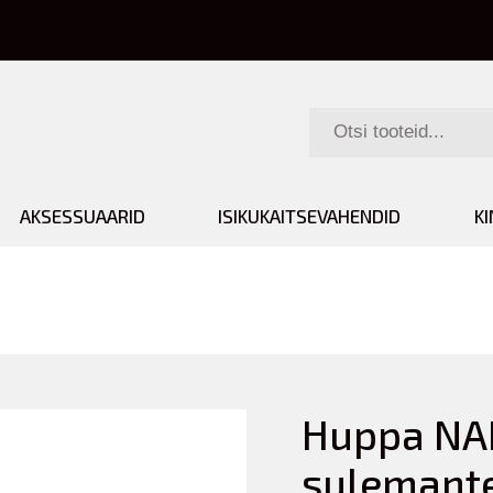
AKSESSUAARID
ISIKUKAITSEVAHENDID
K
Huppa NAI
sulemante