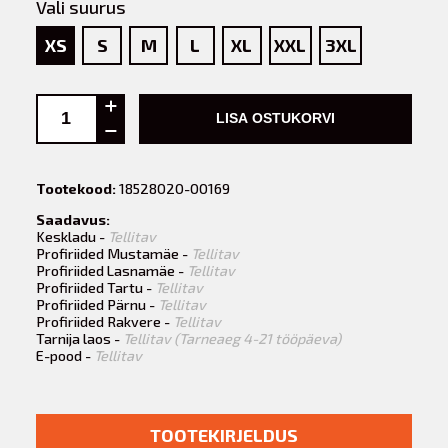
Vali suurus
XS
S
M
L
XL
XXL
3XL
LISA OSTUKORVI
Tootekood:
18528020-00169
Saadavus:
Keskladu -
Tellitav
Profiriided Mustamäe -
Tellitav
Profiriided Lasnamäe -
Tellitav
Profiriided Tartu -
Tellitav
Profiriided Pärnu -
Tellitav
Profiriided Rakvere -
Tellitav
Tarnija laos -
Tellitav (Tarneaeg 4-21 tööpäeva)
E-pood -
Tellitav
TOOTEKIRJELDUS