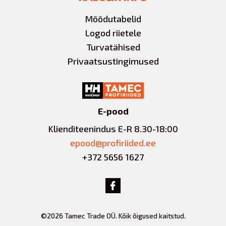
Mõõdutabelid
Logod riietele
Turvatähised
Privaatsustingimused
E-pood
Klienditeenindus E-R 8.30-18:00
epood@profiriided.ee
+372 5656 1627
©2026 Tamec Trade OÜ. Kõik õigused kaitstud.