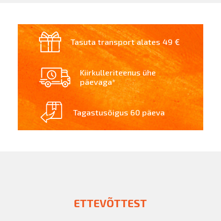
Tasuta transport alates 49 €
Kiirkulleriteenus ühe
päevaga*
Tagastusõigus 60 päeva
ETTEVÕTTEST