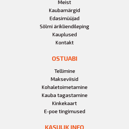
Meist
Kaubamärgid
Edasimüüjad
Sõlmi ärikliendileping
Kauplused
Kontakt
OSTUABI
Tellimine
Makseviisid
Kohaletoimetamine
Kauba tagastamine
Kinkekaart
E-poe tingimused
KASULIK INFO