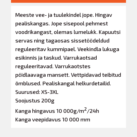
Meeste vee- ja tuulekindel jope. Hingav
pealiskangas. Jope sisepool pehmest
voodrikangast, olemas lumelukk. Kapuutsi
servas ning tagaosas sissetöödeldud
reguleeritav kummipael. Veekindla lukuga
esikinnis ja taskud. Varrukaotsad
reguleeritavad. Varrukaotstes
pöidlaavaga mansett. Vettpidavad teibitud
õmblused. Pealiskangal helkurdetailid.
Suurused: XS-3XL
Soojustus 200g
2
Kanga hingavus 10 000g/m
/24h
Kanga veepidavus 10 000 mm