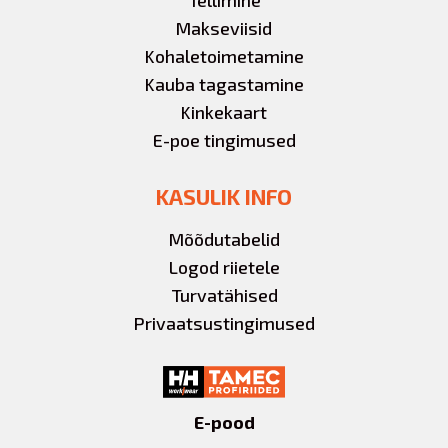
Tellimine
Makseviisid
Kohaletoimetamine
Kauba tagastamine
Kinkekaart
E-poe tingimused
KASULIK INFO
Mõõdutabelid
Logod riietele
Turvatähised
Privaatsustingimused
E-pood