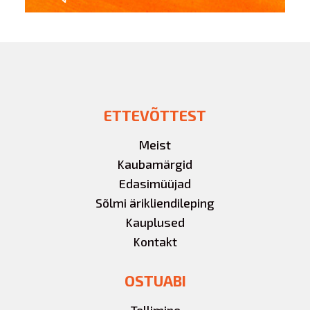
ETTEVÕTTEST
Meist
Kaubamärgid
Edasimüüjad
Sõlmi ärikliendileping
Kauplused
Kontakt
OSTUABI