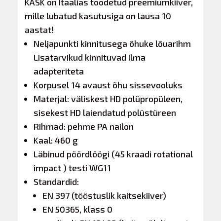
KASK on Itaalias toodetud preemiumkiiver,
mille lubatud kasutusiga on lausa 10
aastat!
​Neljapunkti kinnitusega õhuke lõuarihm
Lisatarvikud kinnituvad ilma
adapteriteta
Korpusel 14 avaust õhu sissevooluks
Materjal: väliskest HD polüpropüleen,
sisekest HD laiendatud polüstüreen
Rihmad: pehme PA nailon
Kaal: 460 g
Läbinud pöördlöögi (45 kraadi rotational
impact ) testi WG11
Standardid:
EN 397 (tööstuslik kaitsekiiver)
EN 50365, klass 0