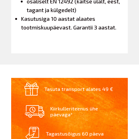
osaliselt EN 12492 (kaitse ülalt, eest,
tagant ja külgedelt)
Kasutusiga 10 aastat alaates
tootmiskuupäevast. Garantii 3 aastat.
Tasuta transport alates 49 €
Kiirkulleriteenus ühe
päevaga*
Tagastusõigus 60 päeva