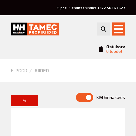
E-poe klienditeenindus
+372 5656 1627
Ostukorv
0 toodet
Riided
E-POOD
RIIDED
KM hinna sees
%