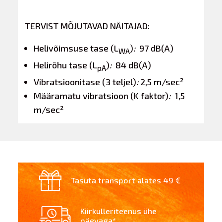
TERVIST MÕJUTAVAD NÄITAJAD:
Helivõimsuse tase (L
)
:
97 dB(A)
WA
Helirõhu tase (L
)
:
84 dB(A)
pA
Vibratsioonitase (3 teljel)
:
2,5 m/sec²
Määramatu vibratsioon (K faktor)
:
1,5
m/sec²
Tasuta transport alates 49 €
Kiirkulleriteenus ühe
päevaga*