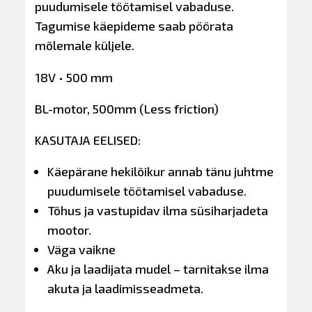
puudumisele töötamisel vabaduse.
Tagumise käepideme saab pöörata
mõlemale küljele.
18V • 500 mm
BL-motor, 500mm (Less friction)
KASUTAJA EELISED:
Käepärane hekilõikur annab tänu juhtme
puudumisele töötamisel vabaduse.
Tõhus ja vastupidav ilma süsiharjadeta
mootor.
Väga vaikne
Aku ja laadijata mudel – tarnitakse ilma
akuta ja laadimisseadmeta.