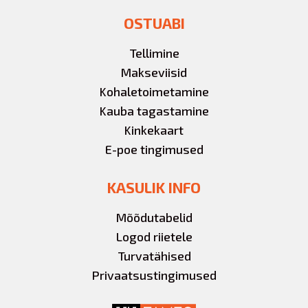
OSTUABI
Tellimine
Makseviisid
Kohaletoimetamine
Kauba tagastamine
Kinkekaart
E-poe tingimused
KASULIK INFO
Mõõdutabelid
Logod riietele
Turvatähised
Privaatsustingimused