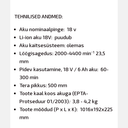
TEHNILISED ANDMED:
Aku nominaalpinge: 18 v
Li-ion aku 18V: puudub
Aku kaitsesüsteem: olemas
Löögisagedus: 2000-4400 min⁻¹ 23,5
mm
Pidev kasutamine, 18 V / 6 Ah aku: 60-
300 min
Tera pikkus: 500 mm
Toote kaal koos akuga (EPTA-
Protseduur 01/2003)
:
3,8 - 4,2 kg
Toote mõõdud (P x L x K): 1016x192x225
mm