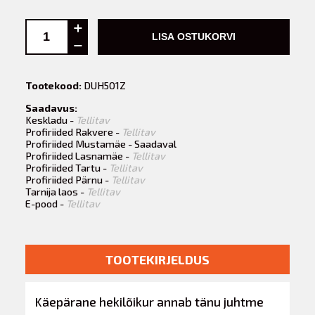
LISA OSTUKORVI
Tootekood:
DUH501Z
Saadavus:
Keskladu -
Tellitav
Profiriided Rakvere -
Tellitav
Profiriided Mustamäe - Saadaval
Profiriided Lasnamäe -
Tellitav
Profiriided Tartu -
Tellitav
Profiriided Pärnu -
Tellitav
Tarnija laos -
Tellitav
E-pood -
Tellitav
TOOTEKIRJELDUS
Käepärane hekilõikur annab tänu juhtme