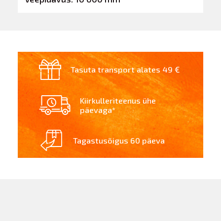
Tasuta transport alates 49 €
Kiirkulleriteenus ühe
päevaga*
Tagastusõigus 60 päeva