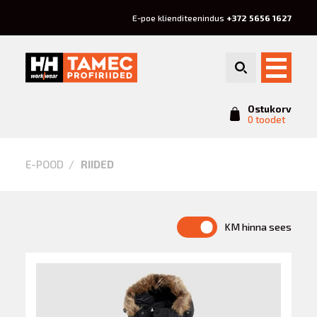
E-poe klienditeenindus
+372 5656 1627
Ostukorv
0 toodet
Riided
E-POOD
RIIDED
KM hinna sees