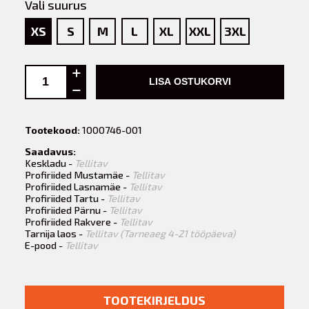
Vali suurus
XS
S
M
L
XL
XXL
3XL
LISA OSTUKORVI
Tootekood:
1000746-001
Saadavus:
Keskladu -
Tellitav
Profiriided Mustamäe -
Tellitav
Profiriided Lasnamäe -
Tellitav
Profiriided Tartu -
Tellitav
Profiriided Pärnu -
Tellitav
Profiriided Rakvere -
Tellitav
Tarnija laos -
Tellitav (Tarneaeg 4-21 tööpäeva)
E-pood -
Tellitav
TOOTEKIRJELDUS