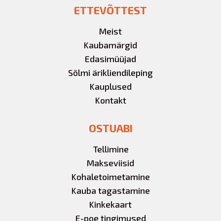
ETTEVÕTTEST
Meist
Kaubamärgid
Edasimüüjad
Sõlmi ärikliendileping
Kauplused
Kontakt
OSTUABI
Tellimine
Makseviisid
Kohaletoimetamine
Kauba tagastamine
Kinkekaart
E-poe tingimused