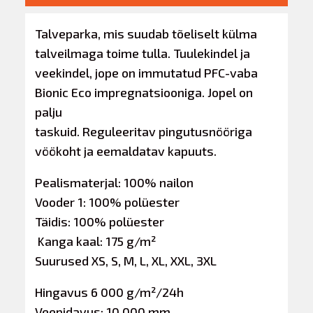
Talveparka, mis suudab tõeliselt külma
talveilmaga toime tulla. Tuulekindel ja
veekindel, jope on immutatud PFC-vaba
Bionic Eco impregnatsiooniga. Jopel on
palju
taskuid. Reguleeritav pingutusnööriga
vöökoht ja eemaldatav kapuuts.
Pealismaterjal: 100% nailon
Vooder 1: 100% polüester
Täidis: 100% polüester
Kanga kaal: 175 g/m²
Suurused XS, S, M, L, XL, XXL, 3XL
Hingavus 6 000 g/m²/24h
Veepidavus: 10 000 mm