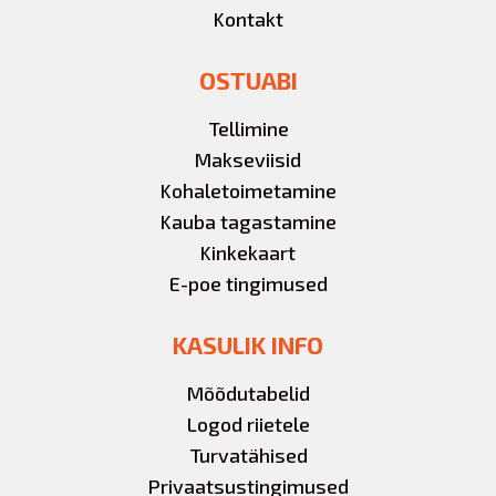
Kontakt
OSTUABI
Tellimine
Makseviisid
Kohaletoimetamine
Kauba tagastamine
Kinkekaart
E-poe tingimused
KASULIK INFO
Mõõdutabelid
Logod riietele
Turvatähised
Privaatsustingimused