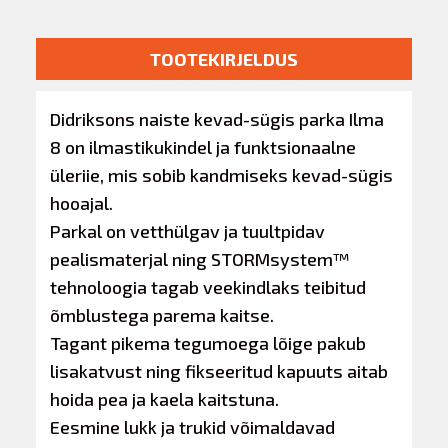
TOOTEKIRJELDUS
Didriksons naiste kevad-sügis parka Ilma
8 on ilmastikukindel ja funktsionaalne
üleriie, mis sobib kandmiseks kevad-sügis
hooajal.
Parkal on vetthülgav ja tuultpidav
pealismaterjal ning STORMsystem™
tehnoloogia tagab veekindlaks teibitud
õmblustega parema kaitse.
Tagant pikema tegumoega lõige pakub
lisakatvust ning fikseeritud kapuuts aitab
hoida pea ja kaela kaitstuna.
Eesmine lukk ja trukid võimaldavad