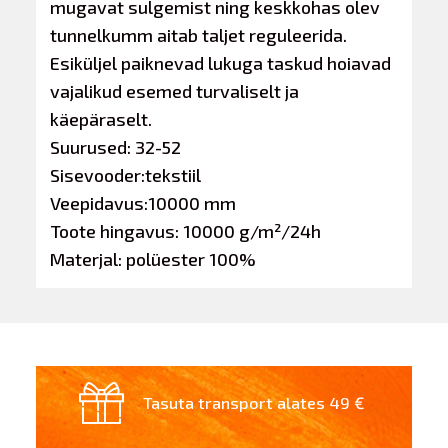
mugavat sulgemist ning keskkohas olev
tunnelkumm aitab taljet reguleerida.
Esiküljel paiknevad lukuga taskud hoiavad
vajalikud esemed turvaliselt ja
käepäraselt.
Suurused: 32-52
Sisevooder:tekstiil
Veepidavus:10000 mm
Toote hingavus: 10000 g/m²/24h
Materjal: polüester 100%
Tasuta transport alates 49 €