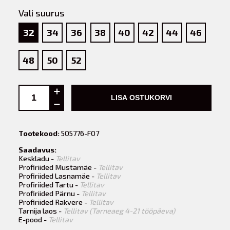
Vali suurus
32
34
36
38
40
42
44
46
48
50
52
LISA OSTUKORVI
Tootekood:
505776-F07
Saadavus:
Keskladu -
Tellitav
Profiriided Mustamäe -
Tellitav
Profiriided Lasnamäe -
Tellitav
Profiriided Tartu -
Tellitav
Profiriided Pärnu -
Tellitav
Profiriided Rakvere -
Tellitav
Tarnija laos -
Tellitav (Tarneaeg 4-21 tööpäeva)
E-pood -
Tellitav