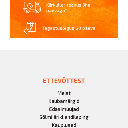
Kiirkulleriteenus ühe
päevaga*
Tagastusõigus 60 päeva
ETTEVÕTTEST
Meist
Kaubamärgid
Edasimüüjad
Sõlmi ärikliendileping
Kauplused