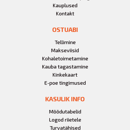
Kauplused
Kontakt
OSTUABI
Tellimine
Makseviisid
Kohaletoimetamine
Kauba tagastamine
Kinkekaart
E-poe tingimused
KASULIK INFO
Mõõdutabelid
Logod riietele
Turvatähised