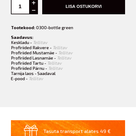
LISA OSTUKORVI
Tootekood:
0300-bottle green
Saadavus:
Keskladu -
Tellitav
Profiriided Rakvere -
Tellitav
Profiriided Mustamäe -
Tellitav
Profiriided Lasnamäe -
Tellitav
Profiriided Tartu -
Tellitav
Profiriided Pärnu -
Tellitav
Tarnija laos - Saadaval
E-pood -
Tellitav
Tasuta transport alates 49 €