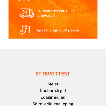
Kiirkulleriteenus ühe
päevaga*
Tagastusõigus 60 päeva
ETTEVÕTTEST
Meist
Kaubamärgid
Edasimüüjad
Sõlmi ärikliendileping