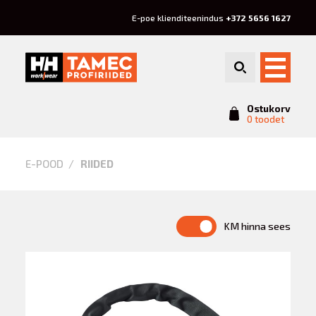
E-poe klienditeenindus
+372 5656 1627
Ostukorv
0 toodet
Riided
E-POOD
RIIDED
KM hinna sees