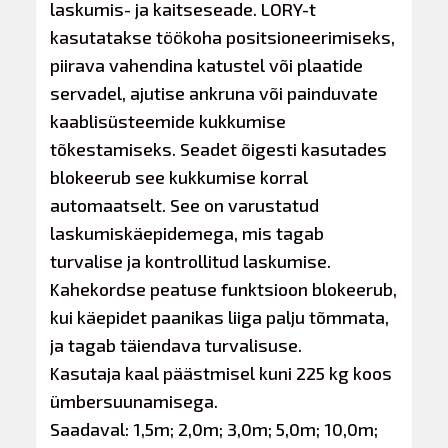
laskumis- ja kaitseseade. LORY-t
kasutatakse töökoha positsioneerimiseks,
piirava vahendina katustel või plaatide
servadel, ajutise ankruna või painduvate
kaablisüsteemide kukkumise
tõkestamiseks. Seadet õigesti kasutades
blokeerub see kukkumise korral
automaatselt. See on varustatud
laskumiskäepidemega, mis tagab
turvalise ja kontrollitud laskumise.
Kahekordse peatuse funktsioon blokeerub,
kui käepidet paanikas liiga palju tõmmata,
ja tagab täiendava turvalisuse.
Kasutaja kaal päästmisel kuni 225 kg koos
ümbersuunamisega.
Saadaval: 1,5m; 2,0m; 3,0m; 5,0m; 10,0m;