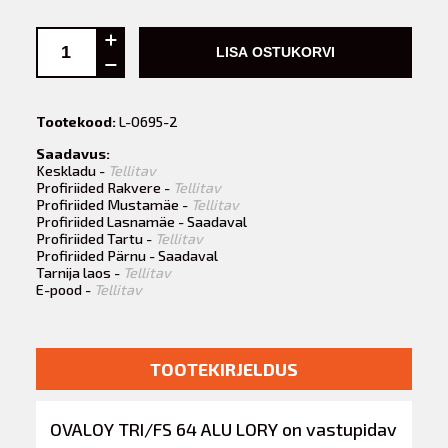
LISA OSTUKORVI
Tootekood:
L-0695-2
Saadavus:
Keskladu -
Tellitav
Profiriided Rakvere -
Tellitav
Profiriided Mustamäe -
Tellitav
Profiriided Lasnamäe - Saadaval
Profiriided Tartu -
Tellitav
Profiriided Pärnu - Saadaval
Tarnija laos -
Tellitav
E-pood -
Tellitav
TOOTEKIRJELDUS
OVALOY TRI/FS 64 ALU LORY on vastupidav