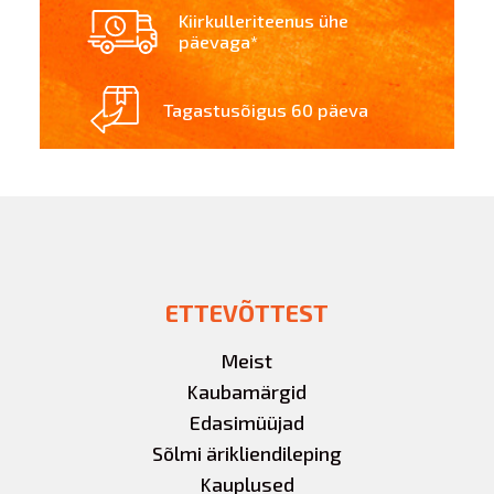
Kiirkulleriteenus ühe
päevaga*
Tagastusõigus 60 päeva
ETTEVÕTTEST
Meist
Kaubamärgid
Edasimüüjad
Sõlmi ärikliendileping
Kauplused