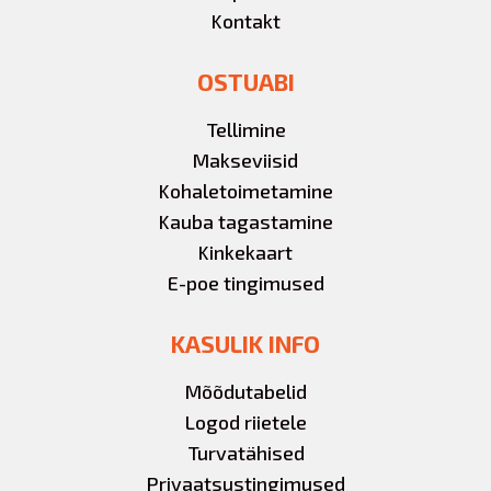
Kontakt
OSTUABI
Tellimine
Makseviisid
Kohaletoimetamine
Kauba tagastamine
Kinkekaart
E-poe tingimused
KASULIK INFO
Mõõdutabelid
Logod riietele
Turvatähised
Privaatsustingimused