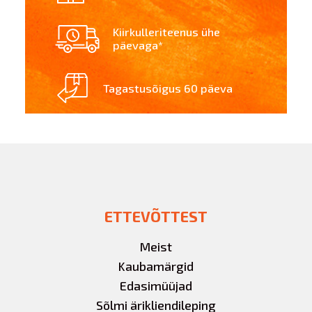
Kiirkulleriteenus ühe
päevaga*
Tagastusõigus 60 päeva
ETTEVÕTTEST
Meist
Kaubamärgid
Edasimüüjad
Sõlmi ärikliendileping