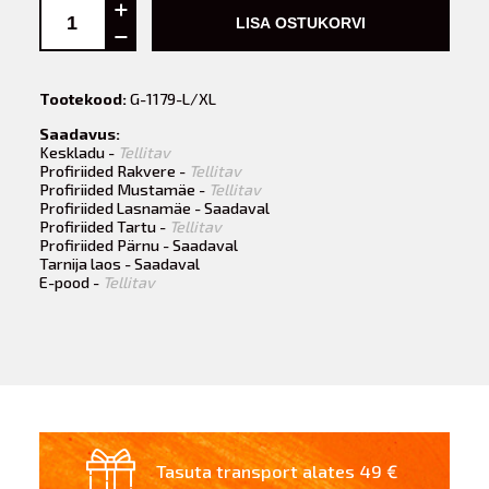
LISA OSTUKORVI
Tootekood:
G-1179-L/XL
Saadavus:
Keskladu -
Tellitav
Profiriided Rakvere -
Tellitav
Profiriided Mustamäe -
Tellitav
Profiriided Lasnamäe - Saadaval
Profiriided Tartu -
Tellitav
Profiriided Pärnu - Saadaval
Tarnija laos - Saadaval
E-pood -
Tellitav
Tasuta transport alates 49 €