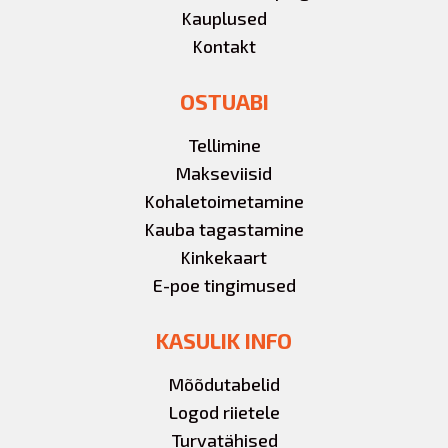
Kauplused
Kontakt
OSTUABI
Tellimine
Makseviisid
Kohaletoimetamine
Kauba tagastamine
Kinkekaart
E-poe tingimused
KASULIK INFO
Mõõdutabelid
Logod riietele
Turvatähised