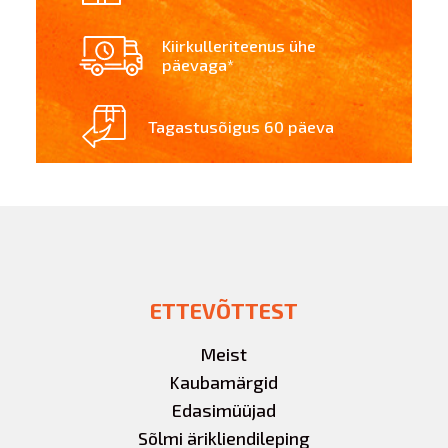
Kiirkulleriteenus ühe
päevaga*
Tagastusõigus 60 päeva
ETTEVÕTTEST
Meist
Kaubamärgid
Edasimüüjad
Sõlmi ärikliendileping