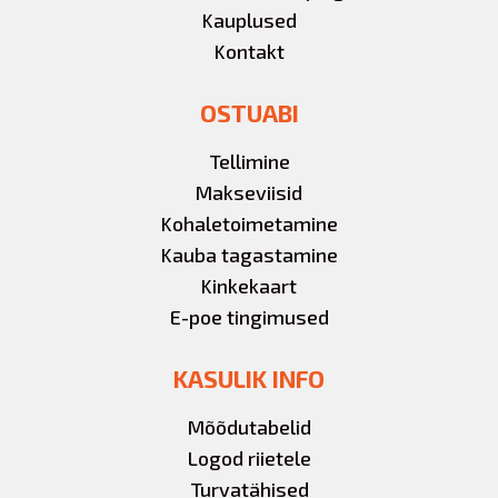
Kauplused
Kontakt
OSTUABI
Tellimine
Makseviisid
Kohaletoimetamine
Kauba tagastamine
Kinkekaart
E-poe tingimused
KASULIK INFO
Mõõdutabelid
Logod riietele
Turvatähised