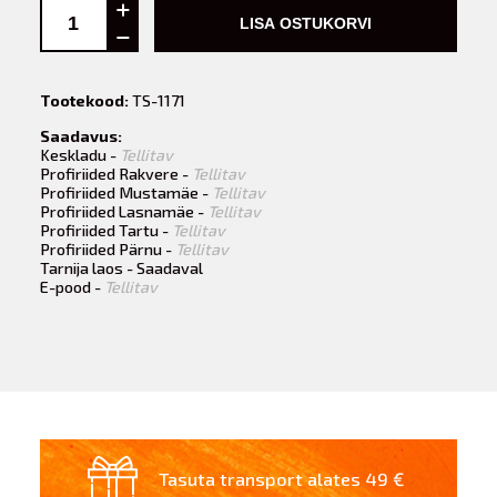
LISA OSTUKORVI
Tootekood:
TS-1171
Saadavus:
Keskladu -
Tellitav
Profiriided Rakvere -
Tellitav
Profiriided Mustamäe -
Tellitav
Profiriided Lasnamäe -
Tellitav
Profiriided Tartu -
Tellitav
Profiriided Pärnu -
Tellitav
Tarnija laos - Saadaval
E-pood -
Tellitav
Tasuta transport alates 49 €