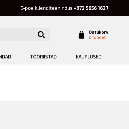
E-poe klienditeenindus
+372 5656 1627
Ostukorv
0 toodet
INDAD
TÖÖRIISTAD
KAUPLUSED