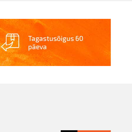
Tagastusõigus 60
päeva